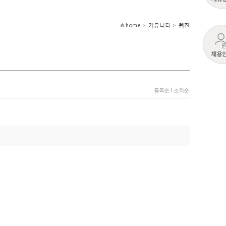
home > 커뮤니티 >
웹진
등록순
l
조회순