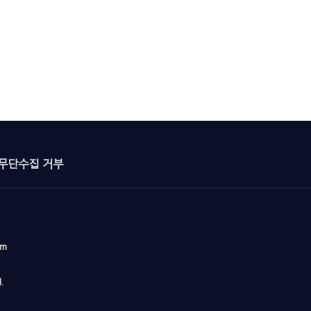
무단수집 거부
om
.