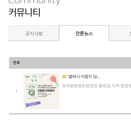
공지사항
언론뉴스
번호
"클래식 어렵지 않...
한국문화정보원(원장 홍희경, 이하 문정원)
1