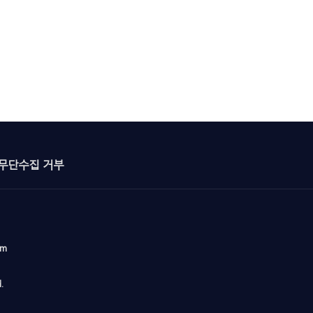
무단수집 거부
om
.