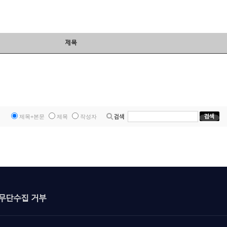
제목
제목+본문
제목
작성자
무단수집 거부