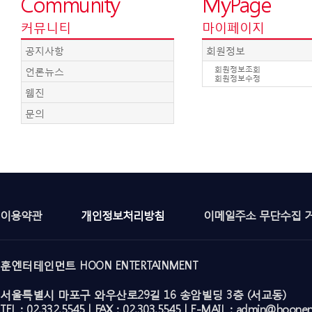
Community
MyPage
커뮤니티
마이페이지
공지사항
회원정보
언론뉴스
회원정보조회
회원정보수정
웹진
문의
이용약관
개인정보처리방침
이메일주소 무단수집 
훈엔터테인먼트 HOON ENTERTAINMENT
서울특별시 마포구 와우산로29길 16 송암빌딩 3층 (서교동)
TEL : 02.332.5545 | FAX : 02.303.5545 | E-MAIL : admin@hoone