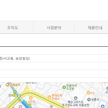
조직도
사업분야
채용안내
층(서교동, 송암빌딩)