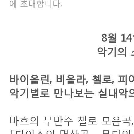
에 초대합니다.
8
월
14
악기의 
바이올린, 비올라, 첼로, 피
악기별로 만나보는 실내악의
바흐의 무반주 첼로 모음곡,
「타이스의 명상곡」, 몬티의