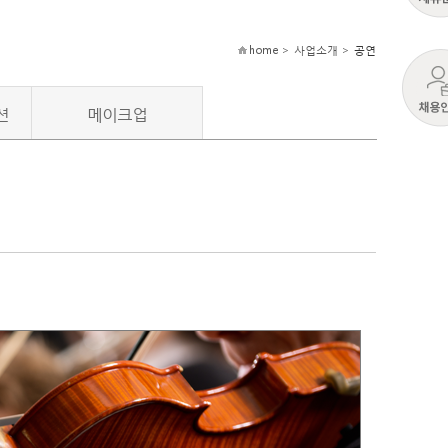
home > 사업소개 >
공연
션
메이크업