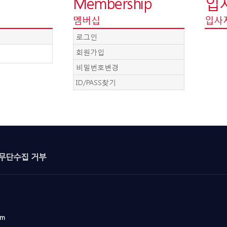
Membership
입
멤버십
입사
로그인
회원가입
비밀번호변경
ID/PASS찾기
무단수집 거부
om