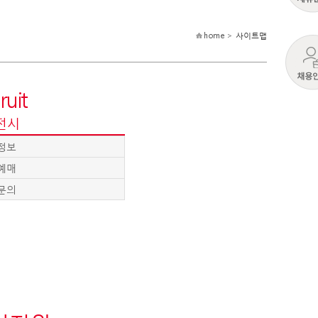
home >
사이트맵
ruit
전시
정보
예매
문의