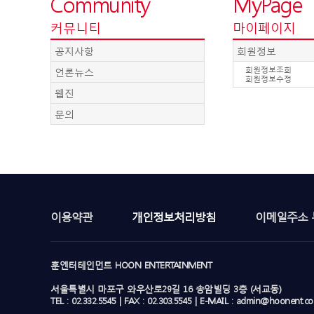
Community
MyPage
커뮤니티
마이페이지
공지사항
회원정보
언론뉴스
회원정보조회
회원정보수정
웹진
문의
이용약관
개인정보처리방침
이메일주소 
훈엔터테인먼트 HOON ENTERTAINMENT
서울특별시 마포구 와우산로29길 16 송암빌딩 3층 (서교동)
TEL : 02.332.5545 | FAX : 02.303.5545 | E-MAIL : admin@hoonent.c